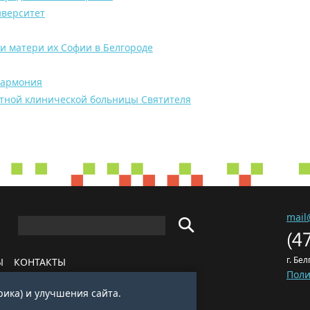
иверситет
и матери их Софии в Белгороде
лармония
тной клинической больницы Святителя
mail
(4
г. Бе
Ы
КОНТАКТЫ
Поли
рика) и улучшения сайта.