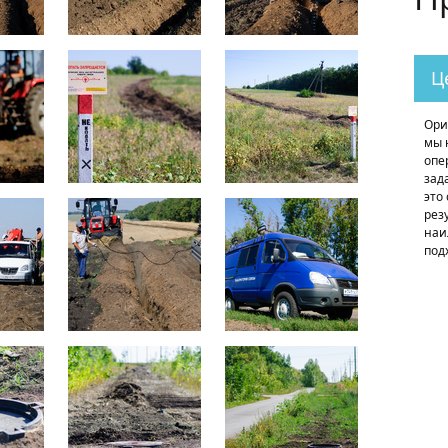
Ц
Ори
мы 
опе
зад
это
рез
наи
под