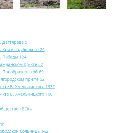
. Дегтярева 5
. Князя Трубецкого 24
. Победы 124
ажданском пр-кте 52
л. Преображенской 69
лгородском пр-кте 52
-кте Б. Хмельницкого 133Г
-кте Б. Хмельницкого 160
общество «ВСК»
ди
Городской больницы №2