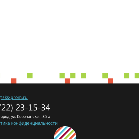
@sks-prom.ru
722) 23-15-34
лгород, ул. Корочанская, 85-а
тика конфиденциальности