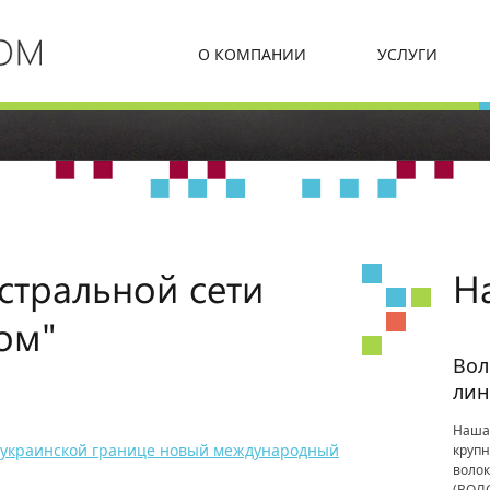
О КОМПАНИИ
УСЛУГИ
стральной сети
Н
ом"
Вол
лин
Наша
о-украинской границе новый международный
крупн
волок
(ВОЛС