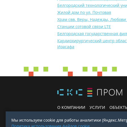
Белгородский технологический ун
Жилой дом по ул. Почтовая
Храм свв. Веры, Надежды, Любови 
Станции сотовой связи LTE
Белгородская государственная фи
Кардиохирургический центр облас
Иоасафа
О КОМПАНИИ
УСЛУГИ
ОБЪЕКТ
Мы используем cookie для работы аналитики (Яндекс.Мет
Политика использования файлов cookie