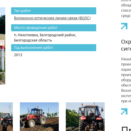
облад
спосо
Тип работ
средс
Волоконно-оптические линии связи (ВОЛС)
Место проведения работ
п. Нехотеевка, Белгородский район,
Белгородская область
Охр
Год выполнения работ
сиг
2013
Наша
проек
охра
прои
обору
обес
безоп
эксп
при 
П