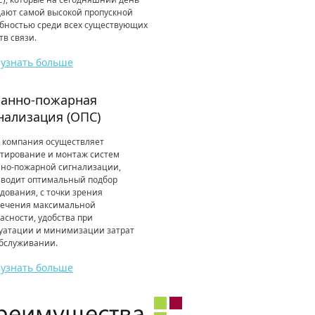
ают самой высокой пропускной
бностью среди всех существующих
тв связи.
узнать больше
анно-пожарная
нализация (ОПС)
 компания осуществляет
тирование и монтаж систем
нно-пожарной сигнализации,
зводит оптимальный подбор
дования, с точки зрения
печения максимальной
асности, удобства при
луатации и минимизации затрат
обслуживании.
узнать больше
реимущества