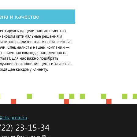
ена и качество
ентируясь на цели наших клиентов,
находим оптимальные решения и
ративно реализовываем поставленные
ачи. Специалисты нашей компании —
 сплоченная команда, нацеленная на
ультат. Для нас важно подобрать
лучшее соотношение цены и качества,
ходящее каждому клиенту.
@sks-prom.ru
722) 23-15-34
лгород, ул. Корочанская, 85-а