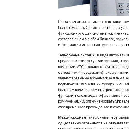
Наша компания занимается оснащением
более семи лет. Одним из основных усл
функционирующая система коммуникаци
составляющей в любом бизнесе, посколь
информации играет важную роль в разв
Телефонные системы, в виде автоматиче
предоставление услуг, как правило, в п
компании. АТС выполняют функцию соед
с внешними (городскими) телефонными 
задействованные абонентские линии. А
подключенных внешних городских линий
большим количеством внутренних абон
функций, полезных для эффективной ра
коммуникаций, оптимизировать управлен
своевременное прохождение и сохранн
Междугородные телефонные переговоры 
существенно отражаются на результатах
предлагаем вам воспользоваться технол