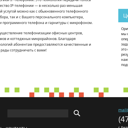
ество IP-телефонии — в несколько раз меньшая
ой услугой можно как с обыкновенного телефонного
Ц
бора, так и с Вашего персонального компьютера,
и программного телефона и гарнитуры с микрофоном.
Ори
существление телефонизации офисных центров,
мы 
мов и коттеджных микрорайонов. Благодаря
опе
зад
ологий абонентам предоставляются качественные и
это
рады сотрудничать с вами!
рез
наи
под
mail
(4
г. Бе