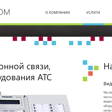
О КОМПАНИИ
УСЛУГИ
онной связи,
Н
удования АТС
Вид
Мы в
масш
виде
обор
качес