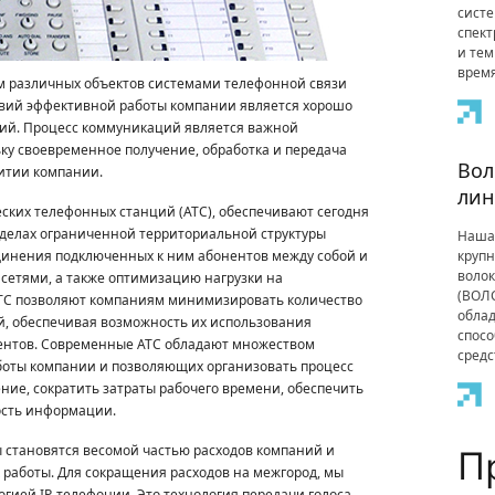
сист
спект
и тем
время
 различных объектов системами телефонной связи
овий эффективной работы компании является хорошо
й. Процесс коммуникаций является важной
ку своевременное получение, обработка и передача
Вол
итии компании.
лин
ских телефонных станций (АТС), обеспечивают сегодня
ределах ограниченной территориальной структуры
Наша
инения подключенных к ним абонентов между собой и
крупн
волок
сетями, а также оптимизацию нагрузки на
(ВОЛС
ТС позволяют компаниям минимизировать количество
облад
, обеспечивая возможность их использования
спосо
ентов. Современные АТС обладают множеством
средс
боты компании и позволяющих организовать процесс
ие, сократить затраты рабочего времени, обеспечить
ость информации.
П
становятся весомой частью расходов компаний и
 работы. Для сокращения расходов на межгород, мы
огией IP-телефонии. Это технология передачи голоса